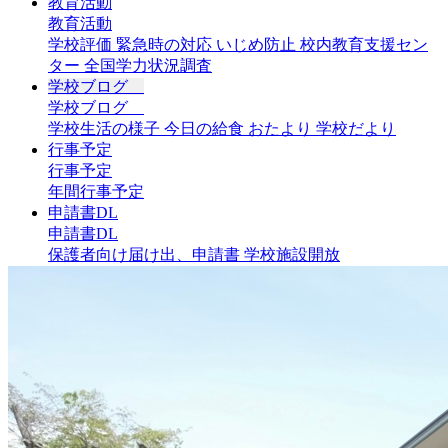
教育活動
教育活動
学校評価
緊急時の対応
いじめ防止
校内教育支援セン
ター
全国学力状況調査
学校ブログ
学校ブログ
学校生活の様子
今日の給食
おたより
学校だより
行事予定
行事予定
年間行事予定
申請書DL
申請書DL
保護者向け届け出、申請書
学校施設開放