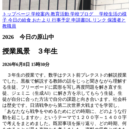
トップページ
学校案内
教育活動
学校ブログ
学校生活の様
子
今日の給食
おたより
行事予定
申請書DL
リンク
保護者と
教職員
2026 今日の原山中
授業風景 ３年生
2026年6月8日
15時30分
３年生の授業です。数学はテスト前プレテストの解説授業
でした。黒板で解説する教師の話をじっと聞きながら理解す
る生徒、フリーボードに図形を写し再度問題を解き直す生
徒、ジェミニ（生成AI）に解き方を示してもらう生徒。生
徒が自分に合った方法で自分の課題と向き合います。社会科
は歴史です。日清戦争から第二次世界大戦までを学習し、
「あなたなら戦争をやめるためにどの時期に、どのような行
動を起こしますか」というテーマで１２００字～１４００字
で考えをまとめました。既習事項を振り返り、どの時期、何