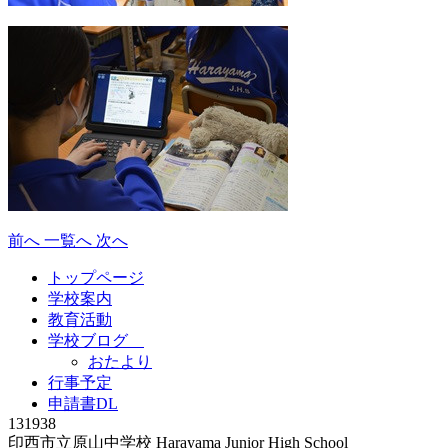
前へ
一覧へ
次へ
トップページ
学校案内
教育活動
学校ブログ
おたより
行事予定
申請書DL
131938
印西市立原山中学校
Harayama Junior High School